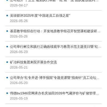
2026-04-17
吴琰获评2025年度“中国老员工自强之星”
2026-05-26
基层教学组织在行动：开发地质教学组召开智慧课程建设研讨会
2026-05-26
公司举行树立和践行正确政绩观学习教育示范主题党日暨“红星”党校基层组织建设培训会
2026-05-23
矿冶科技集团来院开展合作交流
2026-05-21
公司举办“红专并进·博学报国”专题党课暨“指南针”员工论坛活动
2026-05-20
伟德bv1946官网承办长庆油田2026年气藏评价与矿储管理培训班
2026-05-19