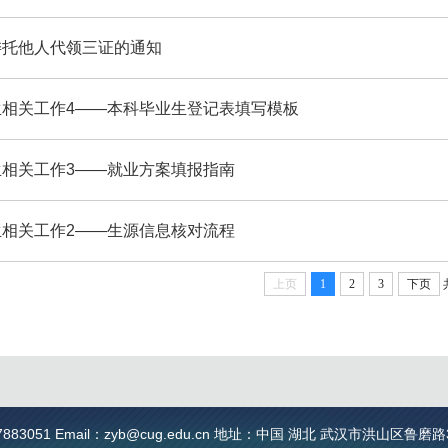
委托他人代领三证的通知
生相关工作4——本科毕业生登记表填写模板
生相关工作3——就业方案填报指南
生相关工作2——生源信息核对流程
上页
1
2
3
下页
7883051 Email：zyb@cug.edu.cn 地址：中国 湖北 武汉市洪山区鲁磨路