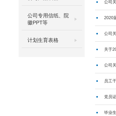
公司关
公司专用信纸、院
202
徽PPT等
公司关
计划生育表格
关于2
公司关
员工
党员
毕业生