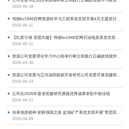
2026-05-18
伟德bv1946官网资源科学与工程系党支部开展4月主题党日活动
2026-05-11
【红星引领 党团共建】伟德bv1946官网石油地质系党支部与02D255团支部开展“薪火相传·能源报国”结对领航活动
2026-05-11
资源公司党委理论学习中心组举行树立和践行正确政绩观学习教育读书班专题报告会
2026-04-30
资源公司党委与辽河油田勘探开发研究公司党委开展党建联建共建
2026-04-23
公司在2025年度省党建研究课题优秀成果表彰中获佳绩
2026-04-21
传承地质精神 躬耕强国之路 盆地矿产系党支部开展“李思田精神”传承与“全国高校黄大年式教师团队”建设活动
2026-04-09