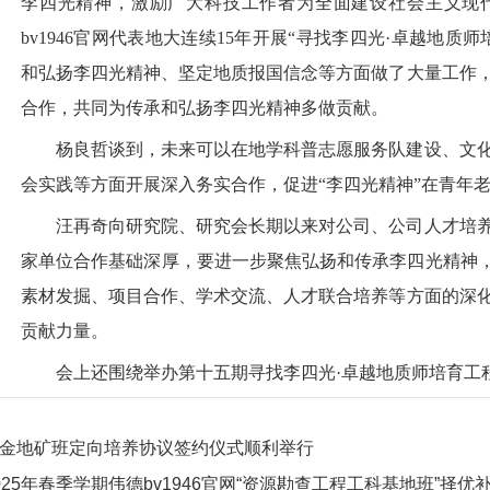
李四光精神，激励广大科技工作者为全面建设社会主义现
bv1946官网代表地大连续15年开展“寻找李四光·卓越地
和弘扬李四光精神、坚定地质报国信念等方面做了大量工作
合作，共同为传承和弘扬李四光精神多做贡献。
杨良哲谈到，未来可以在地学科普志愿服务队建设、文
会实践等方面开展深入务实合作，促进“李四光精神”在青年
汪再奇向研究院、研究会长期以来对公司、公司人才培
家单位合作基础深厚，要进一步聚焦弘扬和传承李四光精神，
素材发掘、项目合作、学术交流、人才联合培养等方面的深
贡献力量。
会上还围绕举办第十五期寻找李四光·卓越地质师培育工
金地矿班定向培养协议签约仪式顺利举行
025年春季学期伟德bv1946官网“资源勘查工程工科基地班”择优