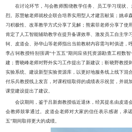
在讨论环节，与会教师围绕教学任务、员工学习现状、
烈。苏慧敏老师就校企联合培养实用型人才建言献策；姚卓
习积极性、改革教学方式分享了见解；熊索菲老师分享了使
肯定了人工智能辅助教学在提升备课效率、激发员工自主学
轲、皮道会、孙华山等老师指出当前教材内容需与时俱进，
李占轲教授特别强调“十五五”期间应依托资源勘查工程数
建；曹晓峰老师对野外实习工作提出了新建议；靳晓野教授
实验系统、建设新型实验资源库，以更好地服务线上线下混
付乐兵教授线上发言，对课程组取得的成绩表示祝贺，并就
课堂建设提出了建议。
会议期间，鉴于吕新彪教授临近退休，经其提名由皮道
会教师鼓掌通过。皮道会老师对大家的信任表示感谢，承诺
五”期间取得更大的成绩。