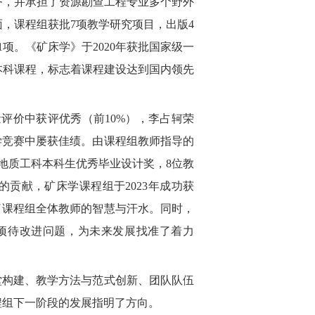
任务，并承担了资源勘查工程专业多个野外
，课程组获批7项教学研究项目，出版4
项。《矿床学》于2020年获批国家级一
流本科课程，标志着课程建设达到国内领先
评价中获评优秀（前10%），李占轲荣
教学竞赛中屡获佳绩。由课程组教师指导的
会地质工科本科生优秀毕业设计奖，8位教
贡献，矿床学课程组于2023年成功获
了课程组全体教师的智慧与汗水。同时，
项待改进问题，为未来发展找准了着力
堂构建、教学方法与范式创新、团队队伍
程组下一阶段的发展指明了方向。