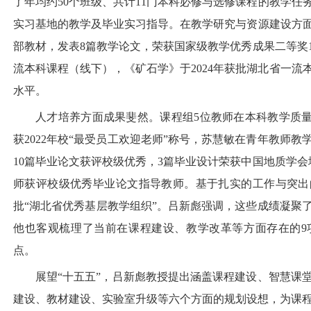
了年均约50个班级、共计11门本科必修与选修课程的教学
实习基地的教学及毕业实习指导。在教学研究与资源建设方面
部教材，发表8篇教学论文，荣获国家级教学优秀成果二等奖1
流本科课程（线下），《矿石学》于2024年获批湖北省一
水平。
人才培养方面成果斐然。课程组5位教师在本科教学质量
获2022年校“最受员工欢迎老师”称号，苏慧敏在青年教师
10篇毕业论文获评校级优秀，3篇毕业设计荣获中国地质学
师获评校级优秀毕业论文指导教师。基于扎实的工作与突出的
批“湖北省优秀基层教学组织”。吕新彪强调，这些成绩凝聚
他也客观梳理了当前在课程建设、教学改革等方面存在的9
点。
展望“十五五”，吕新彪教授提出涵盖课程建设、智慧课
建设、教材建设、实验室升级等六个方面的规划设想，为课