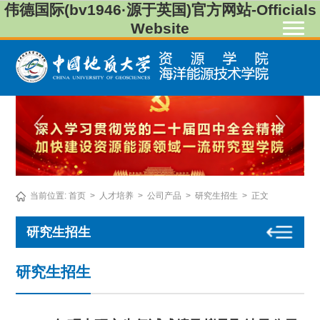
伟德国际(bv1946·源于英国)官方网站-Officials
Website
当前位置:
首页
>
人才培养
>
公司产品
>
研究生招生
>
正文
研究生招生
研究生招生