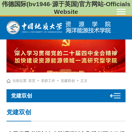
伟德国际(bv1946·源于英国)官方网站-Officials
Website
当前位置:
首页
>
党群工作
>
党建双创
>
正文
党建双创
党建双创