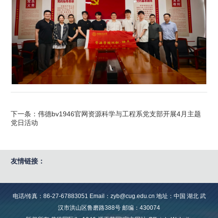
下一条：伟德bv1946官网资源科学与工程系党支部开展4月主题
党日活动
友情链接：
电话/传真：86-27-67883051 Email：zyb@cug.edu.cn 地址：中国 湖北 武
汉市洪山区鲁磨路388号 邮编：430074