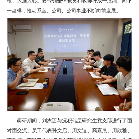
根、入脑入心。要带领全体党员和教师拧成一股绳、同下
一盘棋，推动系室、公司、公司事业不断向前发展。
调研期间，刘杰还与沉积储层研究生党支部进行了面
对面交流。员工代表孙文启、周文迪、高嘉晨、周欣雅、