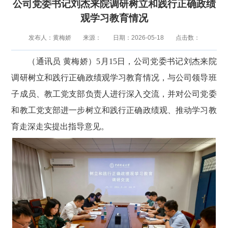
公司党委书记刘杰来院调研树立和践行正确政绩
观学习教育情况
发布人：黄梅娇
来源：
日期：2026-05-18
点击数：
（通讯员 黄梅娇）5月15日，公司党委书记刘杰来院
调研树立和践行正确政绩观学习教育情况，与公司领导班
子成员、教工党支部负责人进行深入交流，并对公司党委
和教工党支部进一步树立和践行正确政绩观、推动学习教
育走深走实提出指导意见。