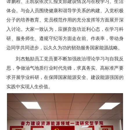
谭鹏程、王凯驭依次汇报支部建设情况与在校学习、生活
体会。与会人员围绕健康和谐导学关系的构建、入党积极
分子的培养教育、党员模范作用的充分发挥等方面展开深
入讨论。大家一致认为，应摒弃急功近利心态，在学习科
研、服务师生、遵规守纪等方面走在前、作表率，带动身
边同学共同进步，以久久为功的韧劲服务国家能源战略。
刘杰勉励员工党员要不断加强政治理论学习与自我反
思，争做油气地质行业时代先锋，求真务实、高标准严要
求开展学业科研，在保障国家能源安全、建设能源强国的
实践中实现人生价值。