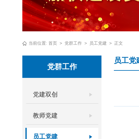
当前位置:
首页
>
党群工作
>
员工党建
>
正文
员工党
党群工作
党建双创
教师党建
员工党建