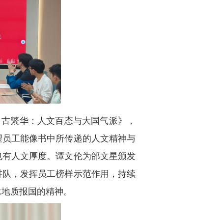
自古繁华：人文百态与大国气派》，
望员工能像书中所传递的人文精神与
也有人文厚度。谭文伦为邰文星颁发
讲队，发挥员工榜样示范作用，持续
承地质报国的精神。