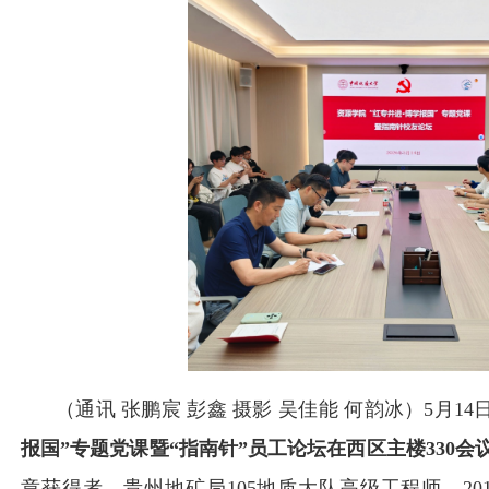
（通讯
张鹏宸
彭鑫
摄影
吴佳能
何韵冰
）
5月14
报国”专题党课暨“指南针”员工论坛在
西区
主楼330会
章获得者、
贵州地矿局105地质大队高级工程师、
2