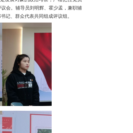
开评议会。辅导员刘明辉、霍少孟，兼职辅
部书记、群众代表共同组成评议组。